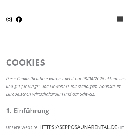
ZUM
INHALT
SPRINGEN
COOKIES
Consent
Consent
Consent
Consent
Consent
Consent
Consent
to
to
to
to
to
to
to
service
service
service
service
service
service
service
Diese Cookie-Richtlinie wurde zuletzt am 08/04/2026 aktualisiert
elementor
wordpress
google-
youtube
facebook
litespeed
sonstiges
und gilt für Bürger und Einwohner mit ständigem Wohnsitz im
fonts
Europäischen Wirtschaftsraum und der Schweiz.
1. Einführung
HTTPS://SEPPOSAUNARENTAL.DE
Unsere Website,
(im